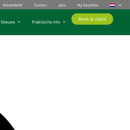
Nieuwsbrief
Contact
pers
My Easyfairs
Boek je stand
Nieuws
Praktische info