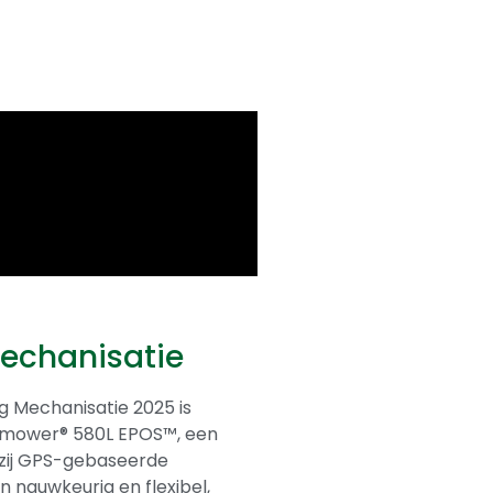
Mechanisatie
ng Mechanisatie 2025 is
mower® 580L EPOS™, een
zij GPS-gebaseerde
n nauwkeurig en flexibel,