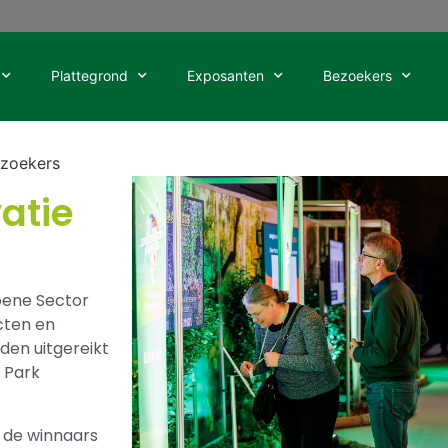
Plattegrond
Exposanten
Bezoekers
ezoekers
atie
oene Sector
cten en
den uitgereikt
& Park
 de winnaars