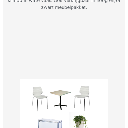
klimop in witte vaas. Ook verkrijgbaar in hoog en/of
zwart meubelpakket.