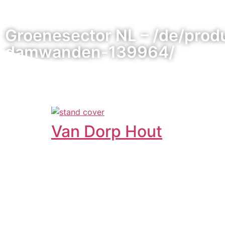
Groenesector NL – /de/prod
damwanden-139964/
Van Dorp Hout