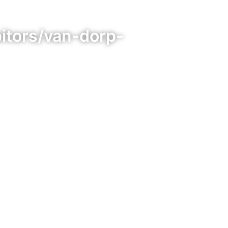
itors/van-dorp-