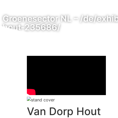
Groenesector NL – /de/exhib
hout-235686/
Van Dorp Hout