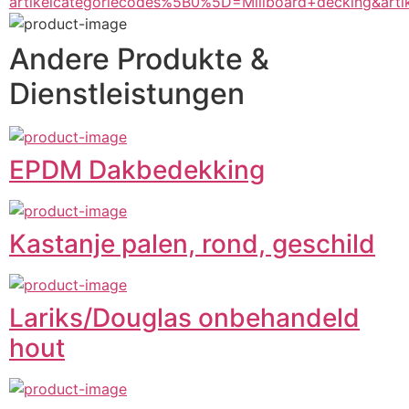
artikelcategoriecodes%5B0%5D=Millboard+decking&art
Andere Produkte &
Dienstleistungen
EPDM Dakbedekking
Kastanje palen, rond, geschild
Lariks/Douglas onbehandeld
hout