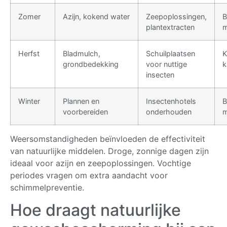
Zomer
Azijn, kokend water
Zeepoplossingen,
B
plantextracten
m
Herfst
Bladmulch,
Schuilplaatsen
K
grondbedekking
voor nuttige
k
insecten
Winter
Plannen en
Insectenhotels
B
voorbereiden
onderhouden
m
Weersomstandigheden beïnvloeden de effectiviteit
van natuurlijke middelen. Droge, zonnige dagen zijn
ideaal voor azijn en zeepoplossingen. Vochtige
periodes vragen om extra aandacht voor
schimmelpreventie.
Hoe draagt natuurlijke