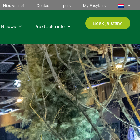
Nieuwsbrief
Contact
pers
My Easyfairs
Boek je stand
Nieuws
Praktische info