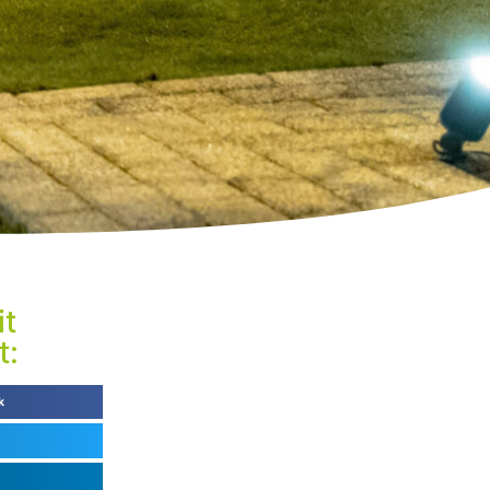
it
t:
k