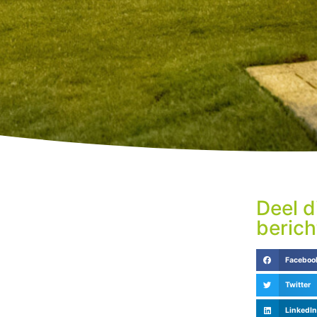
Deel d
berich
?
Faceboo
Twitter
LinkedIn