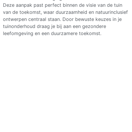
Deze aanpak past perfect binnen de visie van de tuin
van de toekomst, waar duurzaamheid en natuurinclusief
ontwerpen centraal staan. Door bewuste keuzes in je
tuinonderhoud draag je bij aan een gezondere
leefomgeving en een duurzamere toekomst.
Wil je meer inspiratie opdoen voor duurzame
tuinpraktijken? Ontdek tijdens onze Groene Sector
Vakbeurs de nieuwste trends in eco-vriendelijke
tuinverzorging en leer van experts in de Tuin van de
Toekomst, waar innovatieve en milieuvriendelijke
oplossingen voor tuinonderhoud centraal staan. Voor
meer informatie over duurzame tuinbouw en het
bezoeken van onze vakbeurs, bekijk
waarom een
bezoek de moeite waard is
of
neem contact met ons
op
.
Bestel je ticket