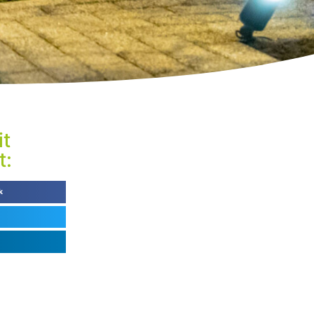
it
t:
k