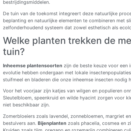
bestrijdingsmiddelen.
De tuin van de toekomst integreert deze natuurlijke proc
beplanting en natuurlijke elementen te combineren met s
zelfonderhoudend systeem dat zowel esthetisch als ecolo
Welke planten trekken de mee
tuin?
Inheemse plantensoorten
zijn de beste keuze voor een i
evolutie hebben ondergaan met lokale insectenpopulaties.
stuifmeel en bladeren die onze inheemse insecten nodig 
Voor het voorjaar zijn katjes van wilgen en populieren on
Sleutelbloem, speenkruid en wilde hyacint zorgen voor 
niet beschikbaar zijn.
Zomerbloeiers zoals lavendel, zonnebloemen, margriet en
bestuivers aan.
Bijenplanten
zoals phacelia, cosmea en zin
Kruiden zoals tijm, oregano en rozemarijn combineren cul