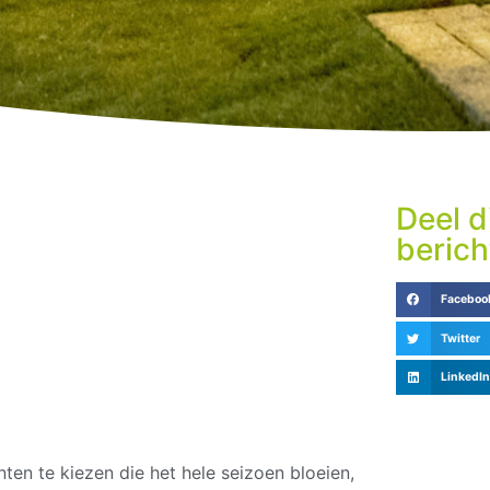
Deel d
berich
Faceboo
Twitter
LinkedIn
en te kiezen die het hele seizoen bloeien,