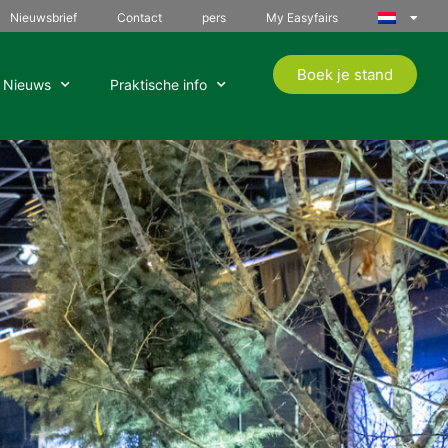
Nieuwsbrief
Contact
pers
My Easyfairs
Boek je stand
Nieuws
Praktische info