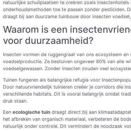
natuurlijke schuilplaatsen te creëren zoals insectenhotels
onderhoudsmetho­den toe te passen zonder pesticiden. De
draagt bij aan duurzame tuinbouw door insecten voedsel,
Waarom is een insectenvriend
voor duurzaamheid?
Insecten vormen de ruggengraat van ons ecosysteem en s
voedselproductie. Ze bestuiven ongeveer 80% van alle w
voedselgewassen. Zonder insecten zouden veel ecosyste
Tuinen fungeren als belangrijke refugia voor insectenpopul
Door natuurvriendelijk tuinieren creëer je corridors die i
verschillende habitats. Dit is vooral belangrijk omdat tr
druk staan.
Een
ecologische tuin
draagt direct bij aan klimaatadapta
het afbreken van organisch materiaal, verbeteren de bod
natuurlijk onder controle. Dit vermindert de noodzaak v