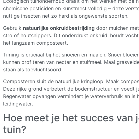
Ecologisch tuinonderhoud draait om het werken mét de na
chemische pesticiden en kunstmest volledig – deze verst
nuttige insecten net zo hard als ongewenste soorten.
Gebruik
natuurlijke onkruidbestrijding
door mulchen met 
stro of houtsnippers. Dit onderdrukt onkruid, houdt vocht
het langzaam composteert.
Timing is cruciaal bij het snoeien en maaien. Snoei bloeie
kunnen profiteren van nectar en stuifmeel. Maai grasvelde
staan als toevluchtsoord.
Composteren sluit de natuurlijke kringloop. Maak compost
Deze rijke grond verbetert de bodemstructuur en voedt 
Regenwater opvangen vermindert je waterverbruik en is 
leidingwater.
Hoe meet je het succes van j
tuin?