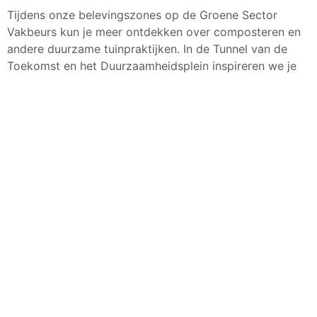
Tijdens onze belevingszones op de Groene Sector
Vakbeurs kun je meer ontdekken over composteren en
andere duurzame tuinpraktijken. In de Tunnel van de
Toekomst en het Duurzaamheidsplein inspireren we je
met innovatieve oplossingen voor circulaire tuinbouw
en natuurinclusief werken.
Ontdek waarom een bezoek
aan onze vakbeurs je helpt bij het implementeren van
duurzame tuinpraktijken. Voor meer informatie over
onze duurzame tuinoplossingen kun je
contact met ons
opnemen
.
Bestel je ticket
7 augustus 2025
08:00
Deel dit bericht: