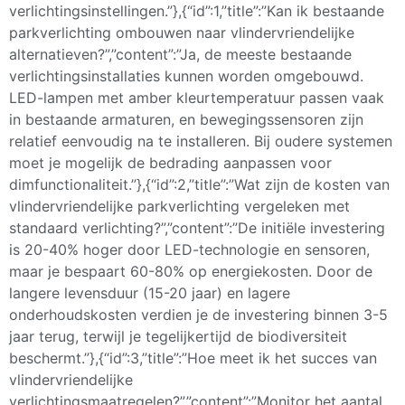
verlichtingsinstellingen.”},{“id”:1,”title”:”Kan ik bestaande
parkverlichting ombouwen naar vlindervriendelijke
alternatieven?”,”content”:”Ja, de meeste bestaande
verlichtingsinstallaties kunnen worden omgebouwd.
LED-lampen met amber kleurtemperatuur passen vaak
in bestaande armaturen, en bewegingssensoren zijn
relatief eenvoudig na te installeren. Bij oudere systemen
moet je mogelijk de bedrading aanpassen voor
dimfunctionaliteit.”},{“id”:2,”title”:”Wat zijn de kosten van
vlindervriendelijke parkverlichting vergeleken met
standaard verlichting?”,”content”:”De initiële investering
is 20-40% hoger door LED-technologie en sensoren,
maar je bespaart 60-80% op energiekosten. Door de
langere levensduur (15-20 jaar) en lagere
onderhoudskosten verdien je de investering binnen 3-5
jaar terug, terwijl je tegelijkertijd de biodiversiteit
beschermt.”},{“id”:3,”title”:”Hoe meet ik het succes van
vlindervriendelijke
verlichtingsmaatregelen?”,”content”:”Monitor het aantal