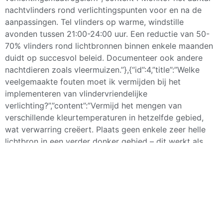
nachtvlinders rond verlichtingspunten voor en na de
aanpassingen. Tel vlinders op warme, windstille
avonden tussen 21:00-24:00 uur. Een reductie van 50-
70% vlinders rond lichtbronnen binnen enkele maanden
duidt op succesvol beleid. Documenteer ook andere
nachtdieren zoals vleermuizen.”},{“id”:4,”title”:”Welke
veelgemaakte fouten moet ik vermijden bij het
implementeren van vlindervriendelijke
verlichting?”,”content”:”Vermijd het mengen van
verschillende kleurtemperaturen in hetzelfde gebied,
wat verwarring creëert. Plaats geen enkele zeer helle
lichtbron in een verder donker gebied – dit werkt als
een ‘vlindermagneet’. Vergeet ook niet om tijdgestuurde
systemen correct in te stellen voor lokale
zonsondergangtijden.”},{“id”:5,”title”:”Zijn er specifieke
periodes waarin vlindervriendelijke verlichting extra
belangrijk is?”,”content”:”Ja, de vliegperiodes van
nachtvlinders zijn cruciaal: april-juni voor vroege