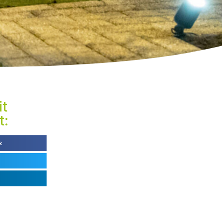
it
t:
k