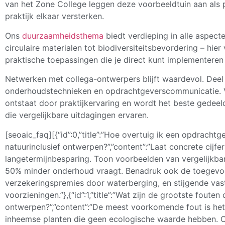
van het Zone College leggen deze voorbeeldtuin aan als pr
praktijk elkaar versterken.
Ons
duurzaamheidsthema
biedt verdieping in alle aspect
circulaire materialen tot biodiversiteitsbevordering – hie
praktische toepassingen die je direct kunt implementeren 
Netwerken met collega-ontwerpers blijft waardevol. Deel 
onderhoudstechnieken en opdrachtgeverscommunicatie. Ve
ontstaat door praktijkervaring en wordt het beste gedee
die vergelijkbare uitdagingen ervaren.
[seoaic_faq][{“id”:0,”title”:”Hoe overtuig ik een opdrachtg
natuurinclusief ontwerpen?”,”content”:”Laat concrete cijf
langetermijnbesparing. Toon voorbeelden van vergelijkba
50% minder onderhoud vraagt. Benadruk ook de toegevoe
verzekeringspremies door waterberging, en stijgende v
voorzieningen.”},{“id”:1,”title”:”Wat zijn de grootste foute
ontwerpen?”,”content”:”De meest voorkomende fout is het 
inheemse planten die geen ecologische waarde hebben. O