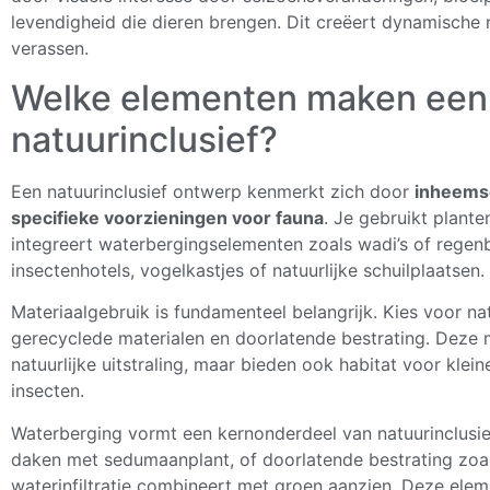
levendigheid die dieren brengen. Dit creëert dynamische
verassen.
Welke elementen maken een
natuurinclusief?
Een natuurinclusief ontwerp kenmerkt zich door
inheemse
specifieke voorzieningen voor fauna
. Je gebruikt plant
integreert waterbergingselementen zoals wadi’s of regen
insectenhotels, vogelkastjes of natuurlijke schuilplaatsen.
Materiaalgebruik is fundamenteel belangrijk. Kies voor na
gerecyclede materialen en doorlatende bestrating. Deze m
natuurlijke uitstraling, maar bieden ook habitat voor kl
insecten.
Waterberging vormt een kernonderdeel van natuurinclusie
daken met sedumaanplant, of doorlatende bestrating zoal
waterinfiltratie combineert met groen aanzien. Deze elem