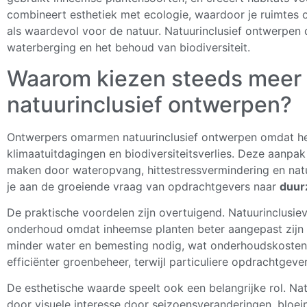
combineert esthetiek met ecologie, waardoor je ruimtes 
als waardevol voor de natuur. Natuurinclusief ontwerpen d
waterberging en het behoud van biodiversiteit.
Waarom kiezen steeds meer 
natuurinclusief ontwerpen?
Ontwerpers omarmen natuurinclusief ontwerpen omdat he
klimaatuitdagingen en biodiversiteitsverlies. Deze aanpak
maken door wateropvang, hittestressvermindering en natuur
je aan de groeiende vraag van opdrachtgevers naar
duur
De praktische voordelen zijn overtuigend. Natuurinclusi
onderhoud omdat inheemse planten beter aangepast zijn
minder water en bemesting nodig, wat onderhoudskosten 
efficiënter groenbeheer, terwijl particuliere opdrachtgev
De esthetische waarde speelt ook een belangrijke rol. Nat
door visuele interesse door seizoensveranderingen, bloe