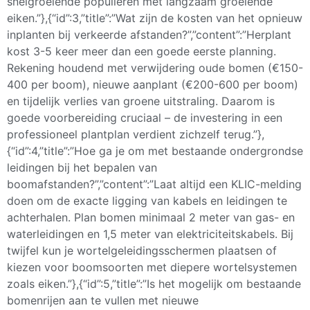
snelgroeiende populieren met langzaam groeiende
eiken.”},{“id”:3,”title”:”Wat zijn de kosten van het opnieuw
inplanten bij verkeerde afstanden?”,”content”:”Herplant
kost 3-5 keer meer dan een goede eerste planning.
Rekening houdend met verwijdering oude bomen (€150-
400 per boom), nieuwe aanplant (€200-600 per boom)
en tijdelijk verlies van groene uitstraling. Daarom is
goede voorbereiding cruciaal – de investering in een
professioneel plantplan verdient zichzelf terug.”},
{“id”:4,”title”:”Hoe ga je om met bestaande ondergrondse
leidingen bij het bepalen van
boomafstanden?”,”content”:”Laat altijd een KLIC-melding
doen om de exacte ligging van kabels en leidingen te
achterhalen. Plan bomen minimaal 2 meter van gas- en
waterleidingen en 1,5 meter van elektriciteitskabels. Bij
twijfel kun je wortelgeleidingsschermen plaatsen of
kiezen voor boomsoorten met diepere wortelsystemen
zoals eiken.”},{“id”:5,”title”:”Is het mogelijk om bestaande
bomenrijen aan te vullen met nieuwe