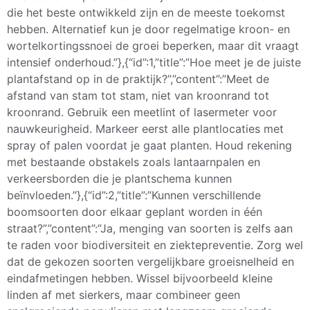
die het beste ontwikkeld zijn en de meeste toekomst
hebben. Alternatief kun je door regelmatige kroon- en
wortelkortingssnoei de groei beperken, maar dit vraagt
intensief onderhoud.”},{“id”:1,”title”:”Hoe meet je de juiste
plantafstand op in de praktijk?”,”content”:”Meet de
afstand van stam tot stam, niet van kroonrand tot
kroonrand. Gebruik een meetlint of lasermeter voor
nauwkeurigheid. Markeer eerst alle plantlocaties met
spray of palen voordat je gaat planten. Houd rekening
met bestaande obstakels zoals lantaarnpalen en
verkeersborden die je plantschema kunnen
beïnvloeden.”},{“id”:2,”title”:”Kunnen verschillende
boomsoorten door elkaar geplant worden in één
straat?”,”content”:”Ja, menging van soorten is zelfs aan
te raden voor biodiversiteit en ziektepreventie. Zorg wel
dat de gekozen soorten vergelijkbare groeisnelheid en
eindafmetingen hebben. Wissel bijvoorbeeld kleine
linden af met sierkers, maar combineer geen