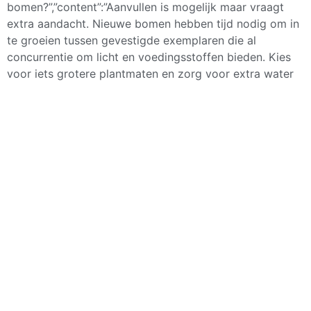
bomen?”,”content”:”Aanvullen is mogelijk maar vraagt
extra aandacht. Nieuwe bomen hebben tijd nodig om in
te groeien tussen gevestigde exemplaren die al
concurrentie om licht en voedingsstoffen bieden. Kies
voor iets grotere plantmaten en zorg voor extra water
en voeding de eerste jaren. Soms is gefaseerde
vervanging van een hele rij effectiever dan aanvullen.”}]
[/seoaic_faq]
Bestel je ticket
4 december 2025
08:00
Deel dit bericht: