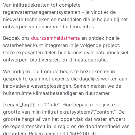
Van infiltratiekratten tot complete
regenwatermanagementsystemen – je vindt er de
nieuwste technieken en materialen die je helpen bij het
ontwerpen van duurzame buitenruimtes.
Bezoek ons
duurzaamheidsthema
en ontdek hoe je
waterbeheer kunt integreren in je volgende project.
Onze exposanten delen hun kennis over natuurinclusief
ontwerpen, biodiversiteit en klimaatadaptatie.
We nodigen je uit om de beurs te bezoeken en in
gesprek te gaan met experts die dagelijks werken aan
innovatieve wateroplossingen. Samen maken we de
buitenruimte klimaatbestendiger en duurzamer.
[seoaic_faq][{“id”:0,”title”:”Hoe bepaal ik de juiste
grootte van mijn infiltratiekratsysteem?”,”content”:”De
grootte hangt af van het oppervlak dat water afvoert,
de regenintensiteit in je regio en de doorlatendheid van
de bodem. Reken gemiddeld 150-200 liter