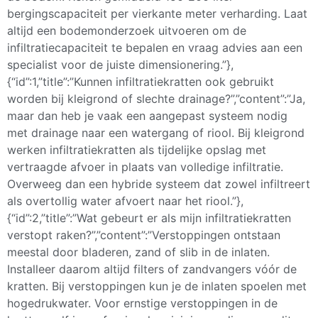
bergingscapaciteit per vierkante meter verharding. Laat
altijd een bodemonderzoek uitvoeren om de
infiltratiecapaciteit te bepalen en vraag advies aan een
specialist voor de juiste dimensionering.”},
{“id”:1,”title”:”Kunnen infiltratiekratten ook gebruikt
worden bij kleigrond of slechte drainage?”,”content”:”Ja,
maar dan heb je vaak een aangepast systeem nodig
met drainage naar een watergang of riool. Bij kleigrond
werken infiltratiekratten als tijdelijke opslag met
vertraagde afvoer in plaats van volledige infiltratie.
Overweeg dan een hybride systeem dat zowel infiltreert
als overtollig water afvoert naar het riool.”},
{“id”:2,”title”:”Wat gebeurt er als mijn infiltratiekratten
verstopt raken?”,”content”:”Verstoppingen ontstaan
meestal door bladeren, zand of slib in de inlaten.
Installeer daarom altijd filters of zandvangers vóór de
kratten. Bij verstoppingen kun je de inlaten spoelen met
hogedrukwater. Voor ernstige verstoppingen in de