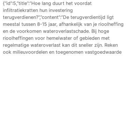
{“id”:5,”title”:”Hoe lang duurt het voordat
infiltratiekratten hun investering
terugverdienen?”,”content”:”De terugverdientijd ligt
meestal tussen 8-15 jaar, afhankelijk van je rioolheffing
en de voorkomen wateroverlastschade. Bij hoge
rioolheffingen voor hemelwater of gebieden met
regelmatige wateroverlast kan dit sneller zijn. Reken
ook milieuvoordelen en toegenomen vastgoedwaarde
mee in je berekening.”},{“id”:6,”title”:”Kunnen
infiltratiekratten bestand tegen vorst en extreme
weersomstandigheden?”,”content”:”Hoogwaardige
kunststof infiltratiekratten zijn vorstbestendig en
kunnen temperatuurschommelingen van -30°C tot
+60°C aan. De modulaire constructie absorbeert
grondbeweging door vorst-dooi cycli. Zorg wel voor
voldoende afdekking (minimaal 80 cm grond) om
vorstindringing te voorkomen en kies kratten die
voldoen aan de Nederlandse kwaliteitsnormen.”}]
[/seoaic_faq]