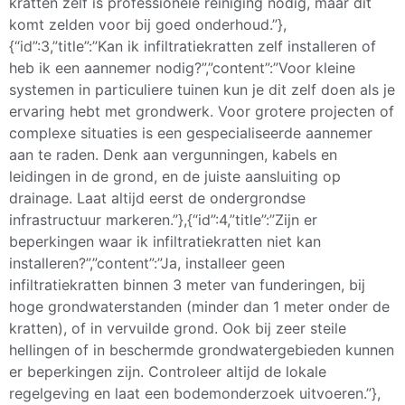
kratten zelf is professionele reiniging nodig, maar dit
komt zelden voor bij goed onderhoud.”},
{“id”:3,”title”:”Kan ik infiltratiekratten zelf installeren of
heb ik een aannemer nodig?”,”content”:”Voor kleine
systemen in particuliere tuinen kun je dit zelf doen als je
ervaring hebt met grondwerk. Voor grotere projecten of
complexe situaties is een gespecialiseerde aannemer
aan te raden. Denk aan vergunningen, kabels en
leidingen in de grond, en de juiste aansluiting op
drainage. Laat altijd eerst de ondergrondse
infrastructuur markeren.”},{“id”:4,”title”:”Zijn er
beperkingen waar ik infiltratiekratten niet kan
installeren?”,”content”:”Ja, installeer geen
infiltratiekratten binnen 3 meter van funderingen, bij
hoge grondwaterstanden (minder dan 1 meter onder de
kratten), of in vervuilde grond. Ook bij zeer steile
hellingen of in beschermde grondwatergebieden kunnen
er beperkingen zijn. Controleer altijd de lokale
regelgeving en laat een bodemonderzoek uitvoeren.”},