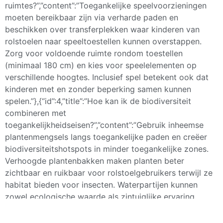
ruimtes?”,”content”:”Toegankelijke speelvoorzieningen
moeten bereikbaar zijn via verharde paden en
beschikken over transferplekken waar kinderen van
rolstoelen naar speeltoestellen kunnen overstappen.
Zorg voor voldoende ruimte rondom toestellen
(minimaal 180 cm) en kies voor speelelementen op
verschillende hoogtes. Inclusief spel betekent ook dat
kinderen met en zonder beperking samen kunnen
spelen.”},{“id”:4,”title”:”Hoe kan ik de biodiversiteit
combineren met
toegankelijkheidseisen?”,”content”:”Gebruik inheemse
plantenmengsels langs toegankelijke paden en creëer
biodiversiteitshotspots in minder toegankelijke zones.
Verhoogde plantenbakken maken planten beter
zichtbaar en ruikbaar voor rolstoelgebruikers terwijl ze
habitat bieden voor insecten. Waterpartijen kunnen
zowel ecologische waarde als zintuiglijke ervaring
bieden als ze veilig en toegankelijk ontworpen
worden.”},{“id”:5,”title”:”Welke rol speelt verlichting bij