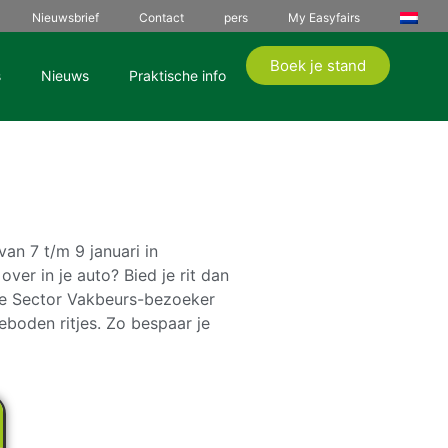
Nieuwsbrief
Contact
pers
My Easyfairs
Boek je stand
s
Nieuws
Praktische info
n 7 t/m 9 januari in
er in je auto? Bied je rit dan
ene Sector Vakbeurs-bezoeker
geboden ritjes. Zo bespaar je