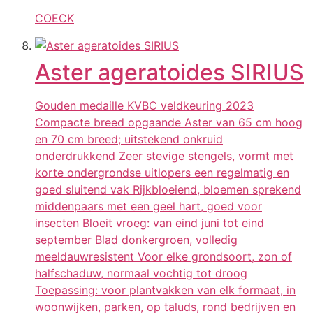
COECK
Aster ageratoides SIRIUS
Gouden medaille KVBC veldkeuring 2023
Compacte breed opgaande Aster van 65 cm hoog
en 70 cm breed; uitstekend onkruid
onderdrukkend Zeer stevige stengels, vormt met
korte ondergrondse uitlopers een regelmatig en
goed sluitend vak Rijkbloeiend, bloemen sprekend
middenpaars met een geel hart, goed voor
insecten Bloeit vroeg: van eind juni tot eind
september Blad donkergroen, volledig
meeldauwresistent Voor elke grondsoort, zon of
halfschaduw, normaal vochtig tot droog
Toepassing: voor plantvakken van elk formaat, in
woonwijken, parken, op taluds, rond bedrijven en