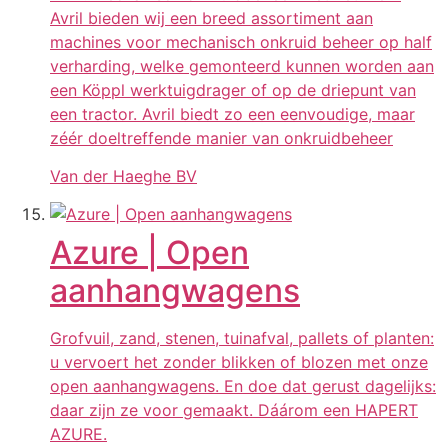
Avril bieden wij een breed assortiment aan
machines voor mechanisch onkruid beheer op half
verharding, welke gemonteerd kunnen worden aan
een Köppl werktuigdrager of op de driepunt van
een tractor. Avril biedt zo een eenvoudige, maar
zéér doeltreffende manier van onkruidbeheer
Van der Haeghe BV
Azure | Open
aanhangwagens
Grofvuil, zand, stenen, tuinafval, pallets of planten:
u vervoert het zonder blikken of blozen met onze
open aanhangwagens. En doe dat gerust dagelijks:
daar zijn ze voor gemaakt. Dáárom een HAPERT
AZURE.