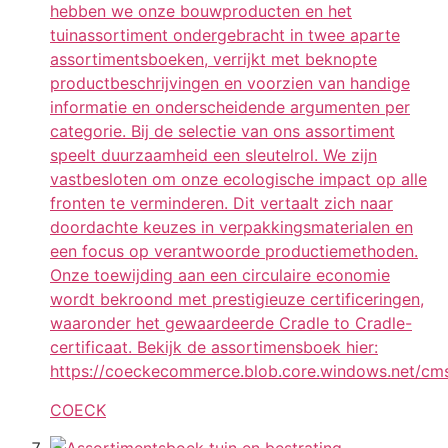
hebben we onze bouwproducten en het
tuinassortiment ondergebracht in twee aparte
assortimentsboeken, verrijkt met beknopte
productbeschrijvingen en voorzien van handige
informatie en onderscheidende argumenten per
categorie. Bij de selectie van ons assortiment
speelt duurzaamheid een sleutelrol. We zijn
vastbesloten om onze ecologische impact op alle
fronten te verminderen. Dit vertaalt zich naar
doordachte keuzes in verpakkingsmaterialen en
een focus op verantwoorde productiemethoden.
Onze toewijding aan een circulaire economie
wordt bekroond met prestigieuze certificeringen,
waaronder het gewaardeerde Cradle to Cradle-
certificaat. Bekijk de assortimensboek hier:
https://coeckecommerce.blob.core.windows.net/cm
COECK