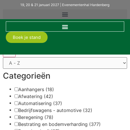
19, 20 & 21 januari 2027 | Evenementenhal Hardenberg
Filters
Boek je stand
Categorieën
Aanhangers
(18)
Afwatering
(42)
Automatisering
(37)
Bedrijfswagens - automotive
(32)
Beregening
(78)
Bestrating en bodemverharding
(377)