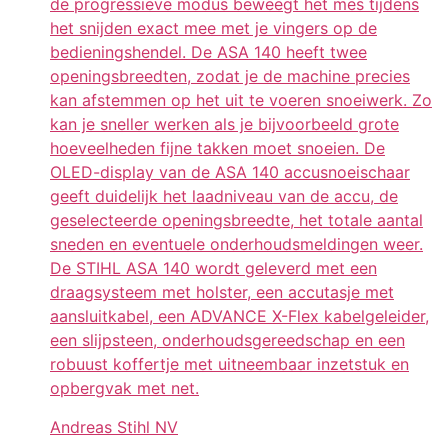
de progressieve modus beweegt het mes tijdens
het snijden exact mee met je vingers op de
bedieningshendel. De ASA 140 heeft twee
openingsbreedten, zodat je de machine precies
kan afstemmen op het uit te voeren snoeiwerk. Zo
kan je sneller werken als je bijvoorbeeld grote
hoeveelheden fijne takken moet snoeien. De
OLED-display van de ASA 140 accusnoeischaar
geeft duidelijk het laadniveau van de accu, de
geselecteerde openingsbreedte, het totale aantal
sneden en eventuele onderhoudsmeldingen weer.
De STIHL ASA 140 wordt geleverd met een
draagsysteem met holster, een accutasje met
aansluitkabel, een ADVANCE X-Flex kabelgeleider,
een slijpsteen, onderhoudsgereedschap en een
robuust koffertje met uitneembaar inzetstuk en
opbergvak met net.
Andreas Stihl NV