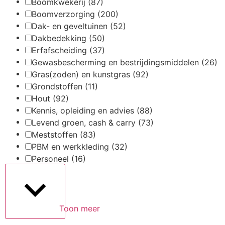
Boomkwekerij
(87)
Boomverzorging
(200)
Dak- en geveltuinen
(52)
Dakbedekking
(50)
Erfafscheiding
(37)
Gewasbescherming en bestrijdingsmiddelen
(26)
Gras(zoden) en kunstgras
(92)
Grondstoffen
(11)
Hout
(92)
Kennis, opleiding en advies
(88)
Levend groen, cash & carry
(73)
Meststoffen
(83)
PBM en werkkleding
(32)
Personeel
(16)
Toon meer