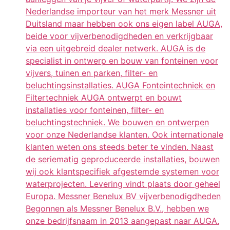
Nederlandse importeur van het merk Messner uit
Duitsland maar hebben ook ons eigen label AUGA,
beide voor vijverbenodigdheden en verkrijgbaar
via een uitgebreid dealer netwerk. AUGA is de
specialist in ontwerp en bouw van fonteinen voor
vijvers, tuinen en parken, filter- en
beluchtingsinstallaties. AUGA Fonteintechniek en
Filtertechniek AUGA ontwerpt en bouwt
installaties voor fonteinen, filter- en
beluchtingstechniek. We bouwen en ontwerpen
voor onze Nederlandse klanten. Ook internationale
klanten weten ons steeds beter te vinden. Naast
de seriematig geproduceerde installaties, bouwen
wij ook klantspecifiek afgestemde systemen voor
waterprojecten. Levering vindt plaats door geheel
Europa. Messner Benelux BV vijverbenodigdheden
Begonnen als Messner Benelux B.V., hebben we
onze bedrijfsnaam in 2013 aangepast naar AUGA.