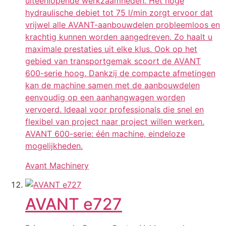
uiteenlopende werkzaamheden. Het hoge
hydraulische debiet tot 75 l/min zorgt ervoor dat
vrijwel alle AVANT-aanbouwdelen probleemloos en
krachtig kunnen worden aangedreven. Zo haalt u
maximale prestaties uit elke klus. Ook op het
gebied van transportgemak scoort de AVANT
600-serie hoog. Dankzij de compacte afmetingen
kan de machine samen met de aanbouwdelen
eenvoudig op een aanhangwagen worden
vervoerd. Ideaal voor professionals die snel en
flexibel van project naar project willen werken.
AVANT 600-serie: één machine, eindeloze
mogelijkheden.
Avant Machinery
AVANT e727