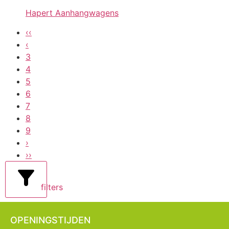
Hapert Aanhangwagens
‹‹
‹
3
4
5
6
7
8
9
›
››
filters
OPENINGSTIJDEN