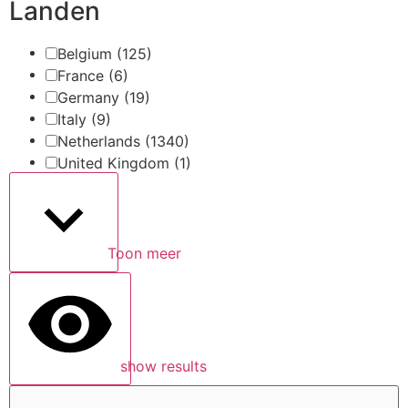
Landen
Belgium
(125)
France
(6)
Germany
(19)
Italy
(9)
Netherlands
(1340)
United Kingdom
(1)
Toon meer
show results