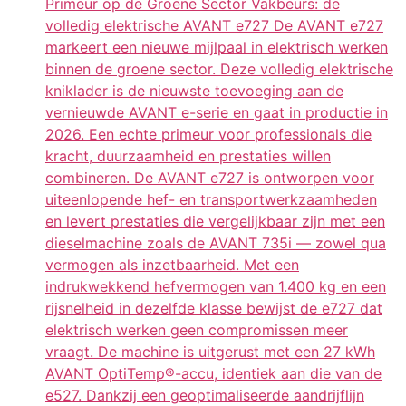
Primeur op de Groene Sector Vakbeurs: de
volledig elektrische AVANT e727 De AVANT e727
markeert een nieuwe mijlpaal in elektrisch werken
binnen de groene sector. Deze volledig elektrische
kniklader is de nieuwste toevoeging aan de
vernieuwde AVANT e-serie en gaat in productie in
2026. Een echte primeur voor professionals die
kracht, duurzaamheid en prestaties willen
combineren. De AVANT e727 is ontworpen voor
uiteenlopende hef- en transportwerkzaamheden
en levert prestaties die vergelijkbaar zijn met een
dieselmachine zoals de AVANT 735i — zowel qua
vermogen als inzetbaarheid. Met een
indrukwekkend hefvermogen van 1.400 kg en een
rijsnelheid in dezelfde klasse bewijst de e727 dat
elektrisch werken geen compromissen meer
vraagt. De machine is uitgerust met een 27 kWh
AVANT OptiTemp®-accu, identiek aan die van de
e527. Dankzij een geoptimaliseerde aandrijflijn