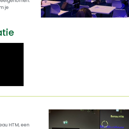
 deelgenomen:
m je
atie
ureau HTM, een