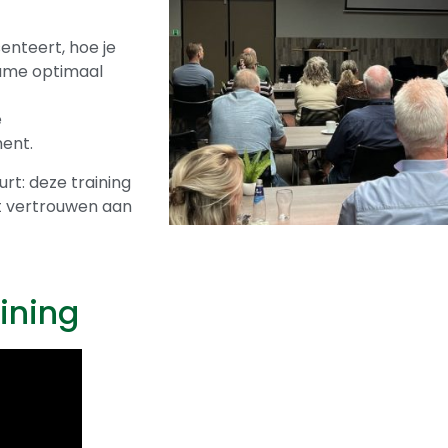
enteert, hoe je
name optimaal
e
ent.
urt: deze training
et vertrouwen aan
aining