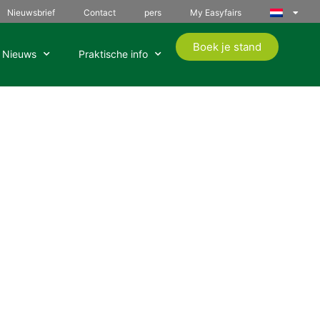
Nieuwsbrief
Contact
pers
My Easyfairs
Boek je stand
Nieuws
Praktische info