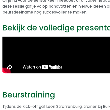
Of je nu voor de eerste keer meedoet of al vaker hebt
deze sessie gaf je volop handvatten en nieuwe ideeën o
beursdeelname nog succesvoller te maken.
Bekijk de volledige present
Beurstraining
Tijdens de kick-off gaf Leon Strarrenburg, trainer bij B