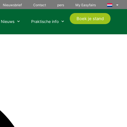
Nieuwsbrief
Contact
pers
My Easyfairs
Boek je stand
Nieuws
Praktische info