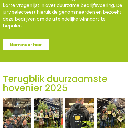
korte vragenlijst in over duurzame bedrijfsvoering. De
jury selecteert hieruit de genomineerden en bezoekt
deze bedrijven om de uiteindelijke winnaars te
bepalen.
Nomineer hier
Terugblik duurzaamste
hovenier 2025