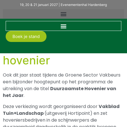
19, 20 & 21 januari 2027 | Evenementenhal Hardenberg
Boek je stand
Duurzaamste
hovenier
Ook dit jaar staat tijdens de Groene Sector Vakbeurs
een bijzonder hoogtepunt op het programma: de
uitreiking van de titel
Duurzaamste Hovenier van
het Jaar
.
Deze verkiezing wordt georganiseerd door
Vakblad
Tuin+Landschap
(uitgeverij Hortipoint)
en zet
hoveniersbedrijven in de schijnwerpers die
duurzaamheid daadwerkelijk in de praktijk brengen.