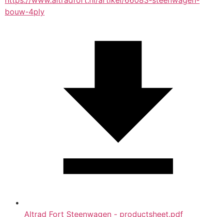
https://www.altradfort.nl/artikel/66083-steenwagen-
bouw-4ply
Altrad Fort Steenwagen - productsheet.pdf