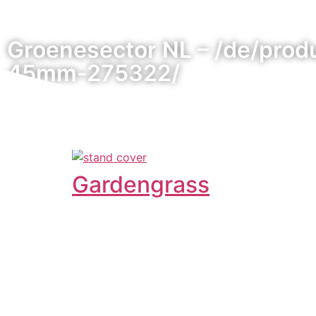
Groenesector NL – /de/prod
45mm-275322/
Gardengrass