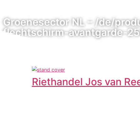
Groenesector NL – /de/prod
flechtschirm-avantgarde-2
Riethandel Jos van Re