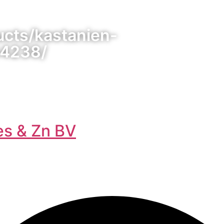
ucts/kastanien-
54238/
es & Zn BV