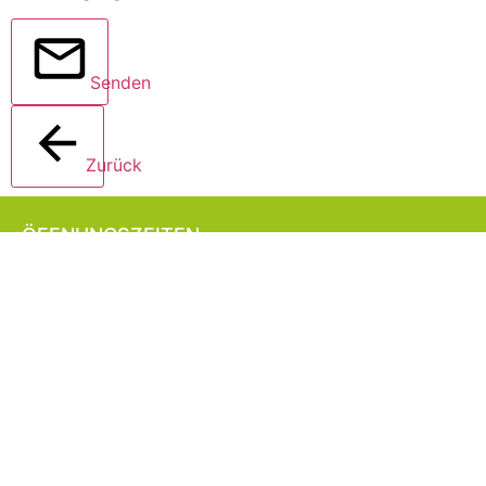
Senden
Zurück
ÖFFNUNGSZEITEN
19 Januar 2027 13:00 - 21:00 Uhr
20 Januar 2027 13:00 - 21:00 Uhr
21 Januar 2027 13:00 - 21:00 Uhr
ADRESSE
Evenementenhal Hardenberg
Energieweg 2
7772 TV Hardenberg
Die Niederlande