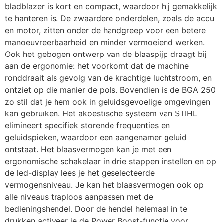
bladblazer is kort en compact, waardoor hij gemakkelijk 
te hanteren is. De zwaardere onderdelen, zoals de accu 
en motor, zitten onder de handgreep voor een betere 
manoeuvreerbaarheid en minder vermoeiend werken. 
Ook het gebogen ontwerp van de blaaspijp draagt bij 
aan de ergonomie: het voorkomt dat de machine 
ronddraait als gevolg van de krachtige luchtstroom, en 
ontziet op die manier de pols. Bovendien is de BGA 250 
zo stil dat je hem ook in geluidsgevoelige omgevingen 
kan gebruiken. Het akoestische systeem van STIHL 
elimineert specifiek storende frequenties en 
geluidspieken, waardoor een aangenamer geluid 
ontstaat. Het blaasvermogen kan je met een 
ergonomische schakelaar in drie stappen instellen en op 
de led-display lees je het geselecteerde 
vermogensniveau. Je kan het blaasvermogen ook op 
alle niveaus traploos aanpassen met de 
bedieningshendel. Door de hendel helemaal in te 
drukken activeer je de Power Boost-functie voor 