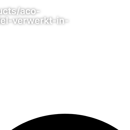
ucts/aco-
el-verwerkt-in-