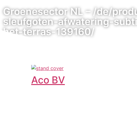
Groenesector NL – /de/prod
sleufgoten-afwatering-subti
het-terras-139160/
Aco BV