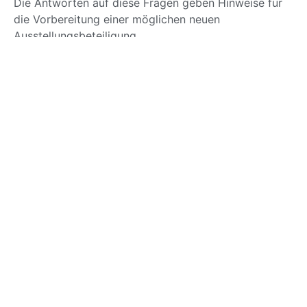
Die Antworten auf diese Fragen geben Hinweise für
die Vorbereitung einer möglichen neuen
Ausstellungsbeteiligung.
Tipp
Füllen Sie die Umfrage aus, die Sie nach der Messe
erhalten, damit Easyfairs Ihre Einschätzung in die
Bewertung einbeziehen kann. Lassen Sie Ihre
Stimme hören, damit Easyfairs die Ausstellung
oder Veranstaltung, an der Sie teilgenommen
haben, weiterentwickeln und Ihren
Ausstellungswünschen entsprechen kann. Es ist
auch gut, mit dem Messeveranstalter in Kontakt zu
bleiben. Easyfairs organisiert die Messe für Ihre
Branche oder Gemeinde. Wir freuen uns daher auf
Ihren Rat.