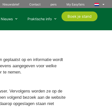
Nieuwsbrief
Contact
pers
My Easyfairs
Boek je stand
Nieuws
Praktische info
 geplaatst op en informatie wordt
t tevens aangegeven voor welke
or te nemen.
owser. Vervolgens worden ze op de
 een volgend bezoek aan de website
daarop opgeslagen staan niet