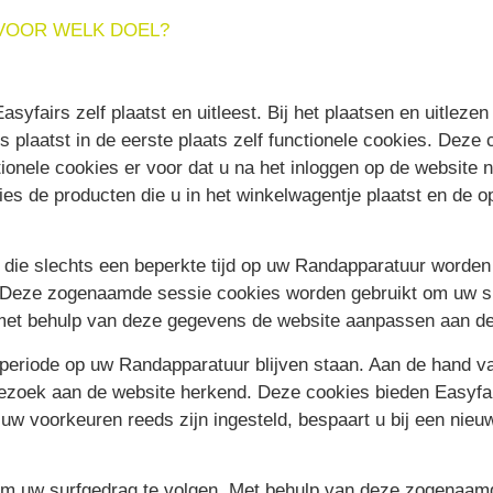
 VOOR WELK DOEL?
syfairs zelf plaatst en uitleest. Bij het plaatsen en uitlez
s plaatst in de eerste plaats zelf functionele cookies. Deze
ionele cookies er voor dat u na het inloggen op de website ni
es de producten die u in het winkelwagentje plaatst en de o
s die slechts een beperkte tijd op uw Randapparatuur word
. Deze zogenaamde sessie cookies worden gebruikt om uw su
 met behulp van deze gegevens de website aanpassen aan d
e periode op uw Randapparatuur blijven staan. Aan de han
ezoek aan de website herkend. Deze cookies bieden Easyfai
w voorkeuren reeds zijn ingesteld, bespaart u bij een nieuw
m uw surfgedrag te volgen. Met behulp van deze zogenaamde