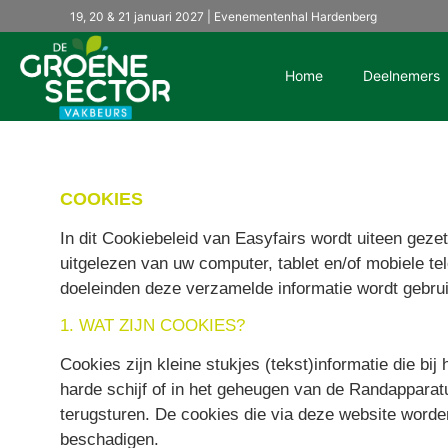
19, 20 & 21 januari 2027 | Evenementenhal Hardenberg
Home
Deelnemers
COOKIES
In dit Cookiebeleid van Easyfairs wordt uiteen geze
uitgelezen van uw computer, tablet en/of mobiele te
doeleinden deze verzamelde informatie wordt gebrui
1. WAT ZIJN COOKIES?
Cookies zijn kleine stukjes (tekst)informatie die 
harde schijf of in het geheugen van de Randappara
terugsturen. De cookies die via deze website word
beschadigen.