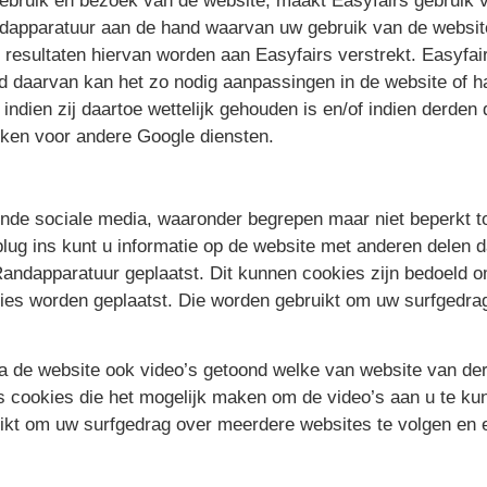
gebruik en bezoek van de website, maakt Easyfairs gebruik 
ndapparatuur aan de hand waarvan uw gebruik van de websit
sultaten hiervan worden aan Easyfairs verstrekt. Easyfairs 
d daarvan kan het zo nodig aanpassingen in de website of h
indien zij daartoe wettelijk gehouden is en/of indien derde
iken voor andere Google diensten.
ende sociale media, waaronder begrepen maar niet beperkt to
ug ins kunt u informatie op de website met anderen delen d
Randapparatuur geplaatst. Dit kunnen cookies zijn bedoeld 
kies worden geplaatst. Die worden gebruikt om uw surfgedra
ia de website ook video’s getoond welke van website van d
ats cookies die het mogelijk maken om de video’s aan u te k
ikt om uw surfgedrag over meerdere websites te volgen en e