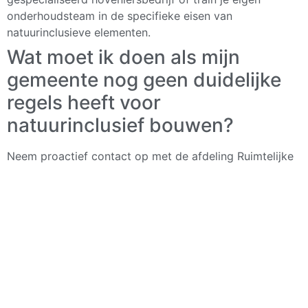
onderhoudsteam in de specifieke eisen van
natuurinclusieve elementen.
Wat moet ik doen als mijn
gemeente nog geen duidelijke
regels heeft voor
natuurinclusief bouwen?
Neem proactief contact op met de afdeling Ruimtelijke
Ordening van je gemeente om te bespreken welke
natuurinclusieve maatregelen mogelijk zijn. Verwijs naar
best practices uit andere gemeenten en toon aan hoe je
project kan bijdragen aan biodiversiteit. Veel gemeenten
staan open voor innovatieve voorstellen, vooral als je
concrete voordelen kunt aantonen.
Hoe bereken ik de kosten van
natuurinclusieve maatregelen in