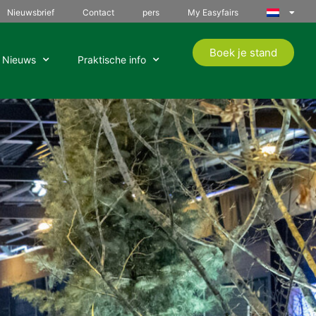
Nieuwsbrief
Contact
pers
My Easyfairs
Boek je stand
Nieuws
Praktische info