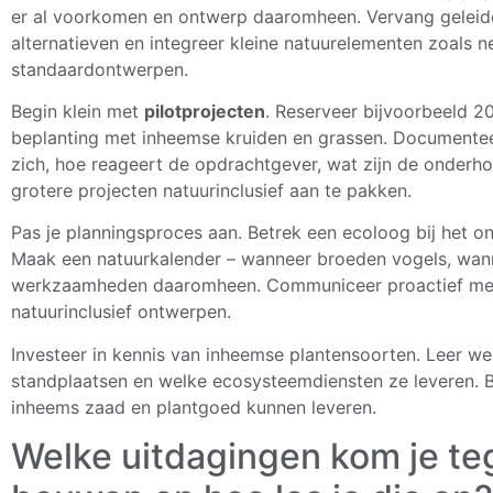
er al voorkomen en ontwerp daaromheen. Vervang geleide
alternatieven en integreer kleine natuurelementen zoals nes
standaardontwerpen.
Begin klein met
pilotprojecten
. Reserveer bijvoorbeeld 2
beplanting met inheemse kruiden en grassen. Documenteer
zich, hoe reageert de opdrachtgever, wat zijn de onderh
grotere projecten natuurinclusief aan te pakken.
Pas je planningsproces aan. Betrek een ecoloog bij het ont
Maak een natuurkalender – wanneer broeden vogels, wanne
werkzaamheden daaromheen. Communiceer proactief met
natuurinclusief ontwerpen.
Investeer in kennis van inheemse plantensoorten. Leer wel
standplaatsen en welke ecosysteemdiensten ze leveren. B
inheems zaad en plantgoed kunnen leveren.
Welke uitdagingen kom je teg