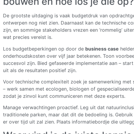
bouwen en hoe los je die op?
De grootste uitdaging is vaak budgetdruk van opdrachtg
ontwerpen nog niet zien. Daarnaast kan de technische co
zijn, en sommige stakeholders vrezen een ‘rommelig’ uiterl
wat precies vereist is.
Los budgetbeperkingen op door de
business case
helder
onderhoudskosten over vijf jaar betekenen. Toon voorbee
succesvol zijn. Bied gefaseerde implementatie aan – start 
uit als de resultaten positief zijn.
Voor technische complexiteit zoek je samenwerking met spe
– werk samen met ecologen, biologen of gespecialiseerde 
zodat je zinvol kunt communiceren met deze experts.
Manage verwachtingen proactief. Leg uit dat natuurinclus
traditionele parken, maar dat dit de bedoeling is. Gebruik
er over tijd uit zal zien. Plaats informatiebordje die ui