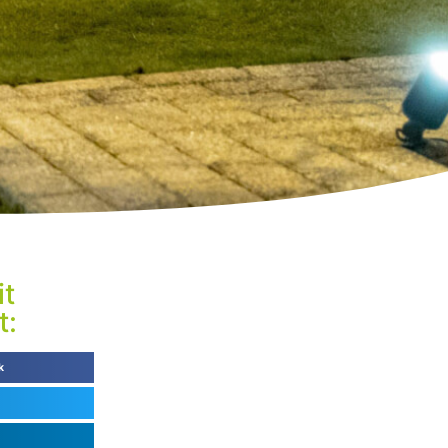
it
t:
k