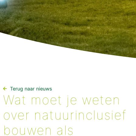
Terug naar nieuws​
Wat moet je weten
over natuurinclusief
bouwen als