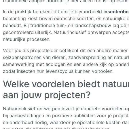
traditionele aanpak doordat je niet alleen focust op esthe
In de praktijk betekent dit dat je bijvoorbeeld
insectenho
beplanting kiest boven exotische soorten, en natuurlijke
behoudt. Bij traditionele tuin- en landschapsbouw lag de
gecontroleerd uiterlijk. Natuurinclusief ontwerpen accepte
natuurlijke processen.
Voor jou als projectleider betekent dit een andere manie
seizoenspatronen van dieren, zaadverspreiding en natuur
samenwerking met ecologen en een andere kijk op onderh
zodat insecten hun levenscyclus kunnen voltooien.
Welke voordelen biedt natuu
aan jouw projecten?
Natuurinclusief ontwerpen levert je concrete voordelen 
bij aanbestedingen en positieve publiciteit voor je proj
en onderhoud nodig, waardoor je operationele kosten d