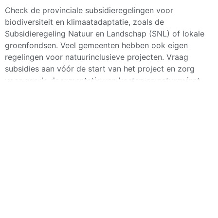
Check de provinciale subsidieregelingen voor
biodiversiteit en klimaatadaptatie, zoals de
Subsidieregeling Natuur en Landschap (SNL) of lokale
groenfondsen. Veel gemeenten hebben ook eigen
regelingen voor natuurinclusieve projecten. Vraag
subsidies aan vóór de start van het project en zorg
voor goede documentatie van kosten en natuurwinst
voor de verantwoording.
Hoe onderhoud ik
natuurinclusieve beplanting
anders dan traditionele tuinen?
Werk met de natuurlijke cycli mee: maai kruidenrijke
gebieden slechts 1-2 keer per jaar na de bloei, laat
zaaddragende planten staan voor vogels, en creëer
overwintering voor insecten door ruige hoekjes te
behouden. Gebruik geen kunstmest of