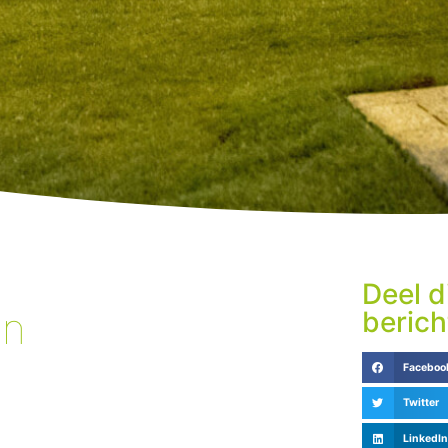
Deel d
en
berich
Faceboo
Twitter
LinkedIn