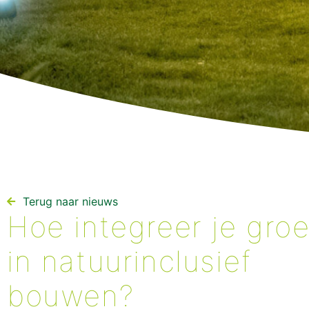
Terug naar nieuws​
Hoe integreer je gro
in natuurinclusief
bouwen?