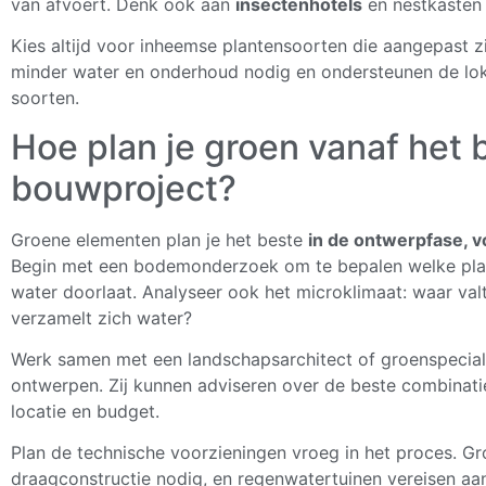
van afvoert. Denk ook aan
insectenhotels
en nestkasten d
Kies altijd voor inheemse plantensoorten die aangepast z
minder water en onderhoud nodig en ondersteunen de loka
soorten.
Hoe plan je groen vanaf het 
bouwproject?
Groene elementen plan je het beste
in de ontwerpfase, 
Begin met een bodemonderzoek om te bepalen welke plan
water doorlaat. Analyseer ook het microklimaat: waar val
verzamelt zich water?
Werk samen met een landschapsarchitect of groenspecialis
ontwerpen. Zij kunnen adviseren over de beste combinati
locatie en budget.
Plan de technische voorzieningen vroeg in het proces. G
draagconstructie nodig, en regenwatertuinen vereisen aa