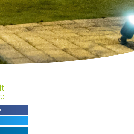
it
t:
k