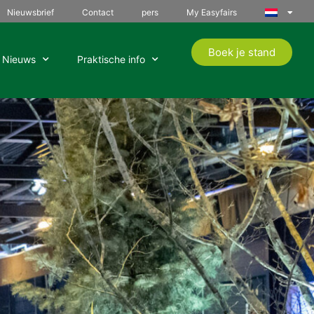
Nieuwsbrief
Contact
pers
My Easyfairs
Boek je stand
Nieuws
Praktische info