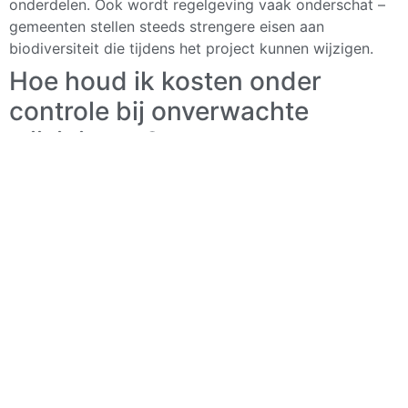
onderdelen. Ook wordt regelgeving vaak onderschat –
gemeenten stellen steeds strengere eisen aan
biodiversiteit die tijdens het project kunnen wijzigen.
Hoe houd ik kosten onder
controle bij onverwachte
wijzigingen?
Stel vooraf duidelijke criteria vast voor wanneer
wijzigingen geaccepteerd worden en wie deze moet
goedkeuren. Werk met een gedetailleerd
wijzigingsprotocol dat impact op tijd, budget en
kwaliteit inzichtelijk maakt. Onderhandel vooraf met
leveranciers over flexibiliteit in plantensoorten en
materialen, zodat je niet vastligt aan één oplossing.
Waar kan ik praktijkervaring
opdoen met natuurinclusieve
projecten?