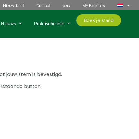
Nieuwsbrief
Contact
pers
My Easyfairs
Boek je stand
Nieuws
Praktische info
at jouw stem is bevestigd.
derstaande button.